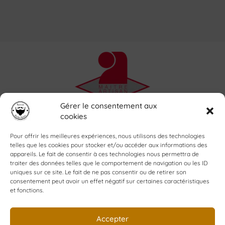
Gérer le consentement aux
Accueil
cookies
L’atelier
La savonnerie
Pour offrir les meilleures expériences, nous utilisons des technologies
Shop
telles que les cookies pour stocker et/ou accéder aux informations des
appareils. Le fait de consentir à ces technologies nous permettra de
Blog
traiter des données telles que le comportement de navigation ou les ID
Contact
uniques sur ce site. Le fait de ne pas consentir ou de retirer son
Mon compte
consentement peut avoir un effet négatif sur certaines caractéristiques
et fonctions.
Création YPCOM
www.ypcom.fr
Accepter