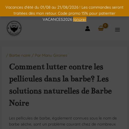
Vacances d'été du 01/08 au 21/08/2026 ! Les commandes seront
traitées dès mon retour. Code promo 15% pour patienter
VACANCES2026
Ignorer
/
Barbe noire
/ Par
Manu Girones
Comment lutter contre les
pellicules dans la barbe? Les
solutions naturelles de Barbe
Noire
Les pellicules de barbe, également connues sous le nom de
barbe sèche, sont un problème courant chez de nombreux