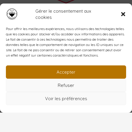
Accueil
Gérer le consentement aux
L’atelier
cookies
La savonnerie
Shop
Pour offrir les meilleures expériences, nous utilisons des technologies telles
que les cookies pour stocker et/ou accéder aux informations des appareils.
Blog
Le fait de consentir à ces technologies nous permettra de traiter des
Contact
données telles que le comportement de navigation ou les ID uniques sur ce
Mon compte
site. Le fait de ne pas consentir ou de retirer son consentement peut avoir
un effet négatif sur certaines caractéristiques et fonctions.
Création YPCOM
www.ypcom.fr
Accepter
Refuser
Copyright © 2026 Barbe noire
Voir les préférences
Conditions Générales de Vente
Mention Légales
Politique de confidentialité