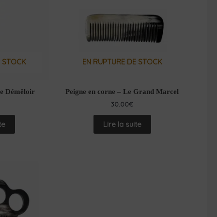
E STOCK
EN RUPTURE DE STOCK
Le Démêloir
Peigne en corne – Le Grand Marcel
30.00
€
te
Lire la suite