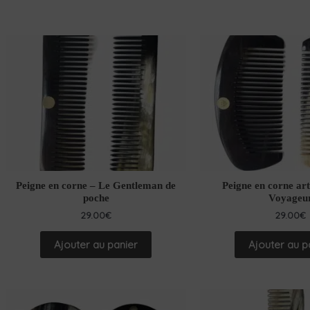
Peigne en corne – Le Gentleman de
Peigne en corne art
poche
Voyageu
29.00
€
29.00
€
Ajouter au panier
Ajouter au p