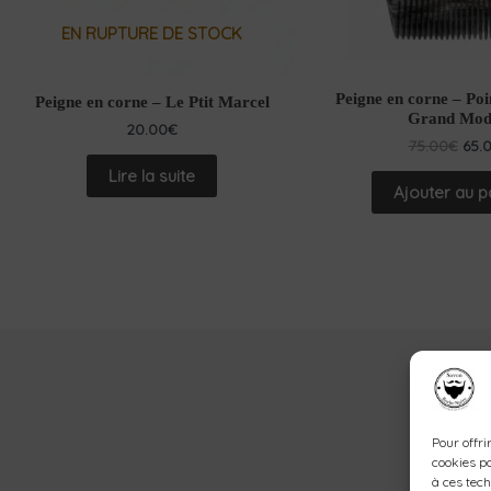
EN RUPTURE DE STOCK
Peigne en corne – Po
Peigne en corne – Le Ptit Marcel
Grand Mod
20.00
€
75.00
€
65.
Lire la suite
Ajouter au p
Pour offri
cookies po
à ces tec