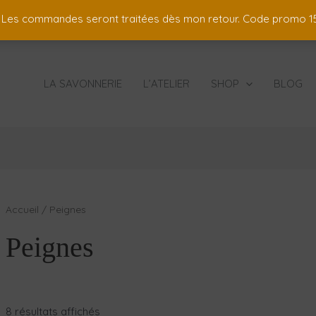
 ! Les commandes seront traitées dès mon retour. Code promo
LA SAVONNERIE
L’ATELIER
SHOP
BLOG
Accueil
/ Peignes
Peignes
8 résultats affichés