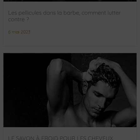
Les pellicules dans la barbe, comment lutter
contre ?
6 mai 2023
LE SAVON À FROID POUR LES CHEVEUX