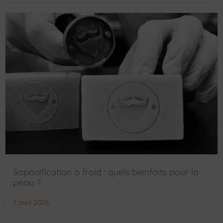
Saponification à froid : quels bienfaits pour la
peau ?
7 avril 2026