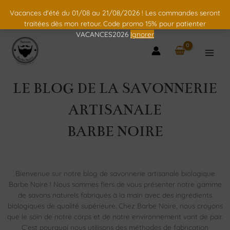
Vacances d'été du 01/08 au 21/08/2026 ! Les commandes seront
traitées dès mon retour. Code promo 15% pour patienter
VACANCES2026
Ignorer
LE BLOG DE LA SAVONNERIE
ARTISANALE
BARBE NOIRE
Bienvenue sur notre blog de savonnerie artisanale biologique
Barbe Noire ! Nous sommes fiers de vous présenter notre gamme
de savons naturels fabriqués à la main avec des ingrédients
biologiques de qualité supérieure. Chez Barbe Noire, nous croyons
que le soin de notre corps et de notre environnement vont de pair.
C’est pourquoi nous utilisons des méthodes de fabrication