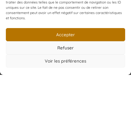
traiter des données telles que le comportement de navigation ou les ID
uniques sur ce site. Le fait de ne pas consentir ou de retirer son
consentement peut avoir un effet négatif sur certaines caractéristiques
et fonctions.
Accepter
Accueil
L’atelier
Refuser
La savonnerie
Shop
Voir les préférences
Blog
Contact
Mon compte
Création YPCOM
www.ypcom.fr
Copyright © 2026 Barbe noire