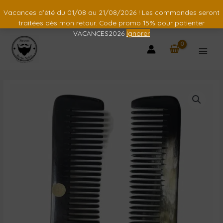
Vacances d'été du 01/08 au 21/08/2026 ! Les commandes seront
traitées dès mon retour. Code promo 15% pour patienter
VACANCES2026
Ignorer