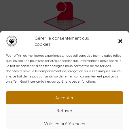
Accueil
Gérer le consentement aux
L’atelier
cookies
La savonnerie
Shop
Pour offrir les meilleures expériences, nous utilisons des technologies telles
que les cookies pour stocker et/ou accéder aux informations des appareils.
Blog
Le fait de consentir à ces technologies nous permettra de traiter des
Contact
données telles que le comportement de navigation ou les ID uniques sur ce
Mon compte
site. Le fait de ne pas consentir ou de retirer son consentement peut avoir
un effet négatif sur certaines caractéristiques et fonctions.
Création YPCOM
www.ypcom.fr
Accepter
Refuser
Copyright © 2026 Barbe noire
Voir les préférences
Conditions Générales de Vente