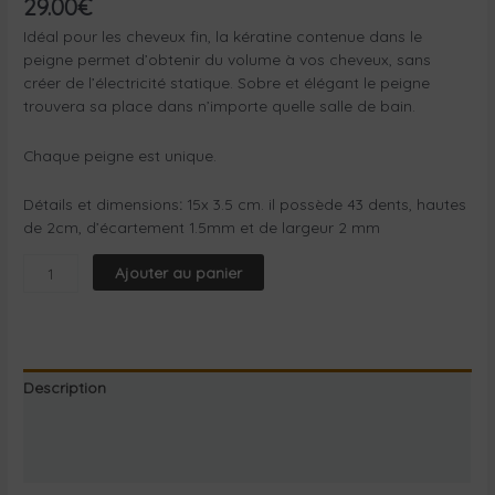
29.00
€
Idéal pour les cheveux fin, la kératine contenue dans le
peigne permet d’obtenir du volume à vos cheveux, sans
créer de l’électricité statique. Sobre et élégant le peigne
trouvera sa place dans n’importe quelle salle de bain.
Chaque peigne est unique.
Détails et dimensions
:
15x 3.5 cm. il possède 43 dents, hautes
de 2cm, d’écartement 1.5mm et de largeur 2 mm
Ajouter au panier
Description
Informations complémentaires
Avis Certishopping