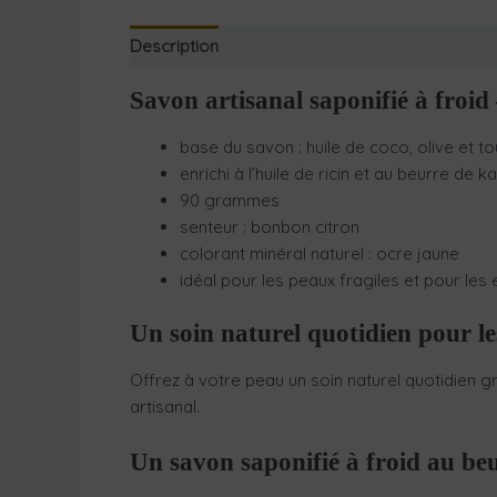
Description
Informations complémentaires
Savon artisanal saponifié à fro
base du savon : huile de coco, olive et t
enrichi à l’huile de ricin et au beurre de
90 grammes
senteur : bonbon citron
colorant minéral naturel : ocre jaune
idéal pour les peaux fragiles et pour les
Un soin naturel quotidien pour les
Offrez à votre peau un soin naturel quotidien g
artisanal.
Un savon saponifié à froid au be