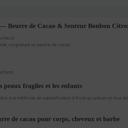
Avis Certishopping
id — Beurre de Cacao & Senteur Bonbon Citro
ournesol
 karité, surgraissé au beurre de cacao
 enfants
 peaux fragiles et les enfants
râce à la méthode de saponification à froid qui préserve tous le
urre de cacao pour corps, cheveux et barbe