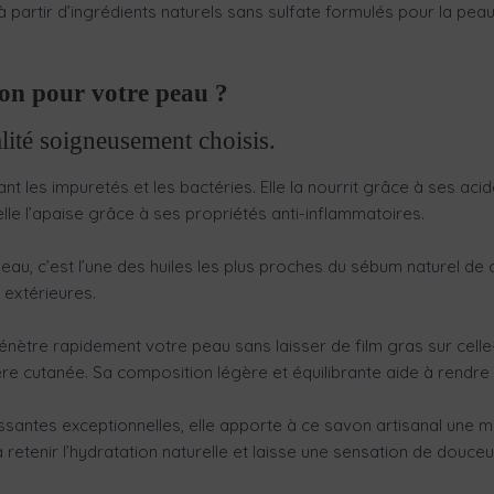
 partir d’ingrédients naturels sans sulfate formulés pour la peau,
bon pour votre peau ?
lité soigneusement choisis.
nant les impuretés et les bactéries. Elle la nourrit grâce à ses a
elle l’apaise grâce à ses propriétés anti-inflammatoires.
au, c’est l’une des huiles les plus proches du sébum naturel de cel
 extérieures.
pénètre rapidement votre peau sans laisser de film gras sur celle
ère cutanée. Sa composition légère et équilibrante aide à rendre
ussantes exceptionnelles, elle apporte à ce savon artisanal une
 retenir l’hydratation naturelle et laisse une sensation de douceu