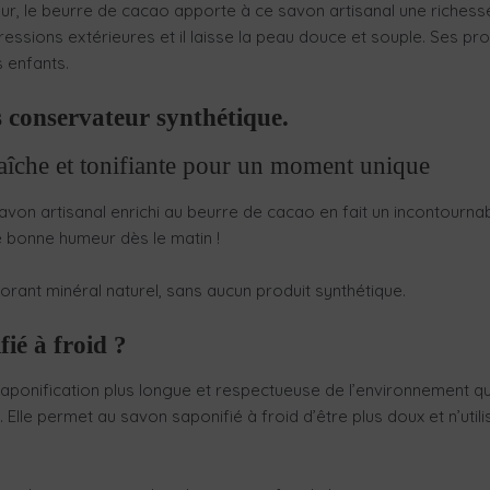
teur, le beurre de cacao apporte à ce savon artisanal une riches
gressions extérieures et il laisse la peau douce et souple. Ses p
s enfants.
s conservateur synthétique.
aîche et tonifiante pour un moment unique
n artisanal enrichi au beurre de cacao en fait un incontournable 
e bonne humeur dès le matin !
orant minéral naturel, sans aucun produit synthétique.
ié à froid ?
aponification plus longue et respectueuse de l’environnement que 
lle permet au savon saponifié à froid d’être plus doux et n’utili