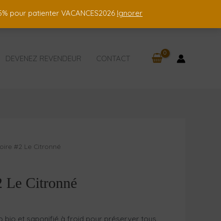
 15% pour patienter VACANCES2026
Ignorer
DEVENEZ REVENDEUR
CONTACT
ire #2 Le Citronné
2 Le Citronné
o bio et saponifié à froid pour préserver tous