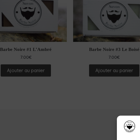
Barbe Noire #1 L’Ambré
Barbe Noire #3 Le Boisé
7.00
€
7.00
€
Ajouter au panier
Ajouter au panier