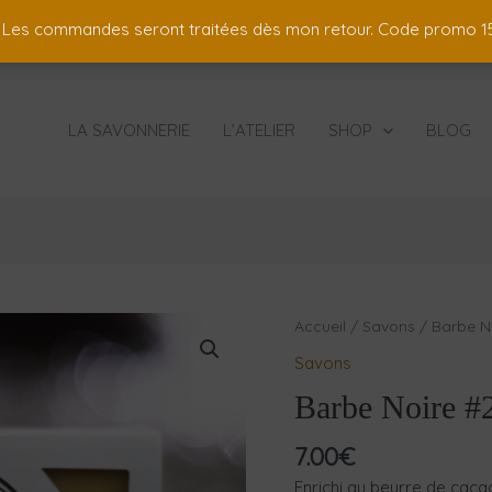
 ! Les commandes seront traitées dès mon retour. Code promo
LA SAVONNERIE
L’ATELIER
SHOP
BLOG
Accueil
/
Savons
/ Barbe No
Savons
Barbe Noire #
7.00
€
Enrichi au beurre de caca