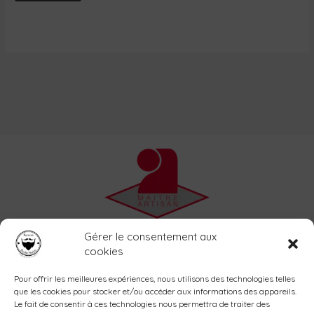
Accueil
Gérer le consentement aux
L’atelier
cookies
La savonnerie
Shop
Pour offrir les meilleures expériences, nous utilisons des technologies telles
que les cookies pour stocker et/ou accéder aux informations des appareils.
Blog
Le fait de consentir à ces technologies nous permettra de traiter des
Contact