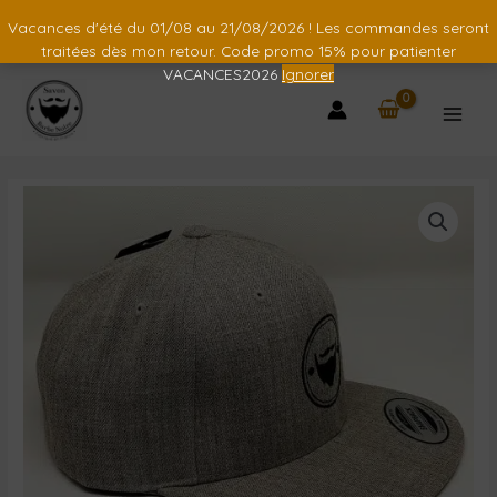
Vacances d'été du 01/08 au 21/08/2026 ! Les commandes seront
traitées dès mon retour. Code promo 15% pour patienter
VACANCES2026
Ignorer