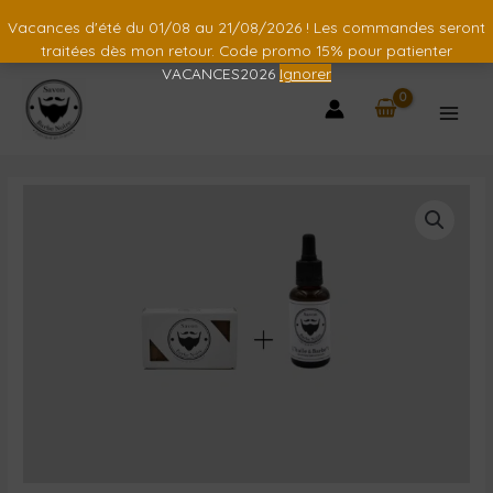
Vacances d'été du 01/08 au 21/08/2026 ! Les commandes seront
traitées dès mon retour. Code promo 15% pour patienter
VACANCES2026
Ignorer