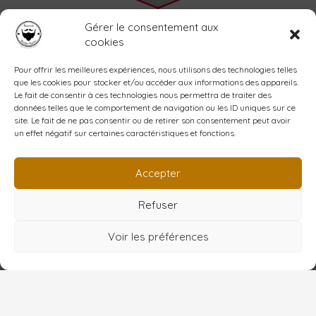
Accueil
Gérer le consentement aux
L’atelier
cookies
La savonnerie
Shop
Pour offrir les meilleures expériences, nous utilisons des technologies telles
que les cookies pour stocker et/ou accéder aux informations des appareils.
Blog
Le fait de consentir à ces technologies nous permettra de traiter des
Contact
données telles que le comportement de navigation ou les ID uniques sur ce
Mon compte
site. Le fait de ne pas consentir ou de retirer son consentement peut avoir
un effet négatif sur certaines caractéristiques et fonctions.
Création YPCOM
www.ypcom.fr
Accepter
Refuser
Copyright © 2026 Barbe noire
Voir les préférences
Conditions Générales de Vente
Mention Légales
Politique de confidentialité