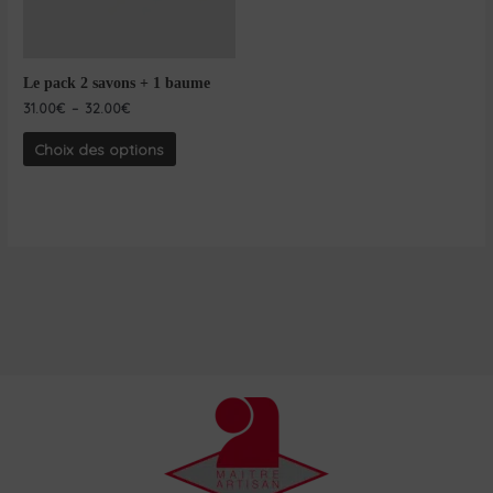
Le pack 2 savons + 1 baume
31.00
€
–
32.00
€
Choix des options