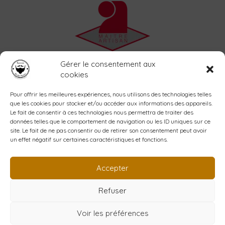
Accueil
Gérer le consentement aux
L’atelier
cookies
La savonnerie
Shop
Pour offrir les meilleures expériences, nous utilisons des technologies telles
que les cookies pour stocker et/ou accéder aux informations des appareils.
Blog
Le fait de consentir à ces technologies nous permettra de traiter des
Contact
données telles que le comportement de navigation ou les ID uniques sur ce
Mon compte
site. Le fait de ne pas consentir ou de retirer son consentement peut avoir
un effet négatif sur certaines caractéristiques et fonctions.
Création YPCOM
www.ypcom.fr
Accepter
Refuser
Copyright © 2026 Barbe noire
Voir les préférences
Conditions Générales de Vente