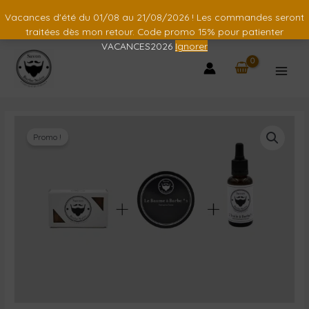
Vacances d'été du 01/08 au 21/08/2026 ! Les commandes seront
traitées dès mon retour. Code promo 15% pour patienter
VACANCES2026
Ignorer
Promo !