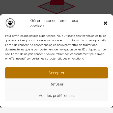
Accueil
Gérer le consentement aux
L’atelier
cookies
La savonnerie
Shop
Pour offrir les meilleures expériences, nous utilisons des technologies telles
que les cookies pour stocker et/ou accéder aux informations des appareils.
Blog
Le fait de consentir à ces technologies nous permettra de traiter des
Contact
données telles que le comportement de navigation ou les ID uniques sur ce
Mon compte
site. Le fait de ne pas consentir ou de retirer son consentement peut avoir
un effet négatif sur certaines caractéristiques et fonctions.
Création YPCOM
www.ypcom.fr
Accepter
Refuser
Copyright © 2026 Barbe noire
Voir les préférences
Conditions Générales de Vente
Mention Légales